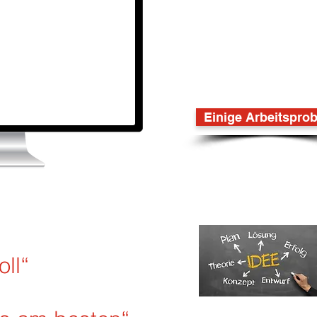
brauch
Einige Arbeitspro
oll“