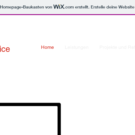
m Homepage-Baukasten von
.com
erstellt. Erstelle deine Websit
ice
Home
Leistungen
Projekte und Re
ur
Der offizielle Mediaservice der H
.O.Müller Werbeges. mbH
Wir sin
das, wa