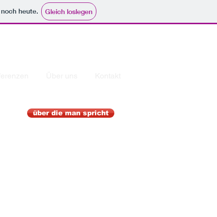
e noch heute.
Gleich loslegen
ferenzen
Über uns
Kontakt
über die man spricht
, München
d genau
s Sie