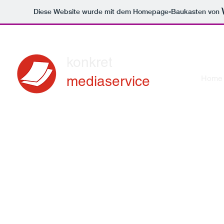
Diese Website wurde mit dem Homepage-Baukasten von
konkret
mediaservice
Home
Werbe- und Printagentur
Der offizi
Leistungen
Kreativität gepaart mit grundsolider Arbeit
steht be