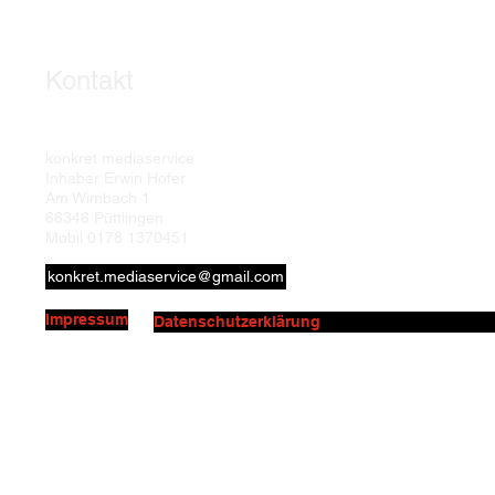
Kontakt
konkret mediaservice
Inhaber Erwin Hofer
Am Wimbach 1
66346 Püttlingen
Mobil 0178 1370451
konkret.mediaservice@gmail.com
Impressum
Datenschutzerklärung
© 2016 - 2026 by konkret mediaservice. Bildmaterial © adobestock.com bzw